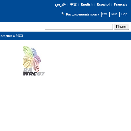
عربي
English
Español
Français
|
中文
|
|
|
Расширенный поиск
ведения о МСЭ