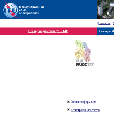
Домашний
:
Сектор радиосвязи (МСЭ-R)
Секторы 
Общая информация
Регистрация делегатов