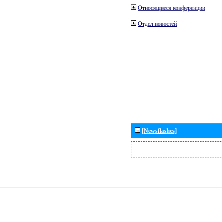
Относящиеся конференции
Отдел новостей
[Newsflashes]