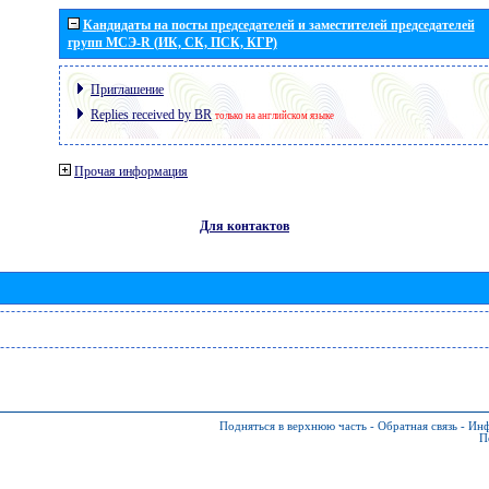
Кандидаты на посты председателей и заместителей председателей
групп МСЭ-R (ИК, СК, ПСК, КГР)
Приглашение
Replies received by BR
только на английском языке
Прочая информация
Для контактов
Подняться в верхнюю часть
-
Обратная связь
-
Инф
П