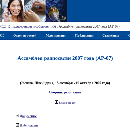
МСЭ-R
:
Конференции и собрания
:
RA
: Ассамблея радиосвязи 2007 года (АР-07)
МСЭ
Отдел новостей
Мероприятия
Публикации
Статистика
С
Ассамблея радиосвязи 2007 года (АР-07)
(Женева, Швейцария, 15 октября - 19 октября 2007 года)
Сборник резолюций
Расширить все
Документы
Публикации