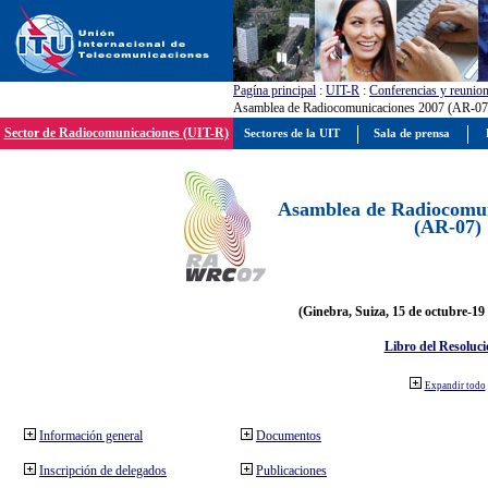
Pagína principal
:
UIT-R
:
Conferencias y reunio
Asamblea de Radiocomunicaciones 2007 (AR-07
Sector de Radiocomunicaciones (UIT-R)
Sectores de la UIT
Sala de prensa
Asamblea de Radiocomun
(AR-07)
(Ginebra, Suiza, 15 de octubre-19
Libro del Resoluci
Expandir todo
Información general
Documentos
Inscripción de delegados
Publicaciones