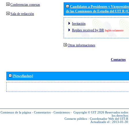
Conferencias conexas
Candidatos a Presidentes y Vicepreside
de las Comisiones de Estudio del UIT R 
Sala de redacción
Invitación
Replies received by BR
Inglés solamente
Otras informaciones
Contactos
[Newsflashes]
Comienzo de la página
-
Comentarios
-
Contáctenos
-
Copyright © UIT 2026
Reservados todos
los derechos
Contacto público :
Coordenador Web del UIT-R
Actualizado el : 2013-01-30