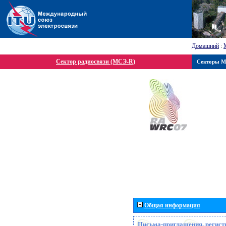
Домашний
:
Сектор радиосвязи (МСЭ-R)
Секторы 
Общая информация
Письма-приглашения, регист