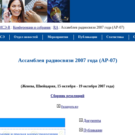
МСЭ-R
:
Конференции и собрания
:
RA
: Ассамблея радиосвязи 2007 года (АР-07)
МСЭ
Отдел новостей
Мероприятия
Публикации
Статистика
С
Ассамблея радиосвязи 2007 года (АР-07)
(Женева, Швейцария, 15 октября - 19 октября 2007 года)
Сборник резолюций
Расширить все
Документы
Публикации
рация и прочая корреспонденция