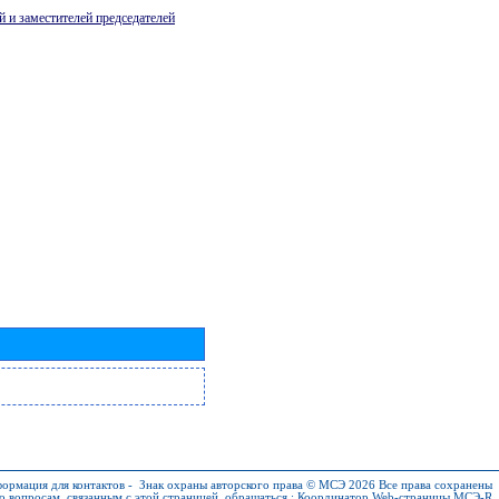
й и заместителей председателей
ормация для контактов
-
Знак охраны авторского права © МСЭ 2026
Все права сохранены
о вопросам, связанным с этой страницей, обращаться :
Координатор Web-страницы МСЭ-R