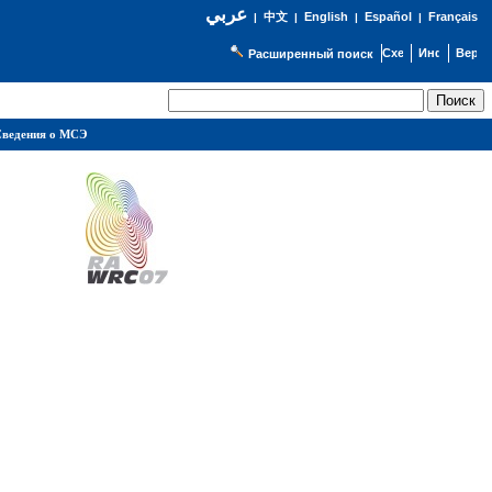
عربي
English
Español
Français
|
中文
|
|
|
Расширенный поиск
ведения о МСЭ