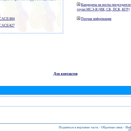
Кандидаты на посты председателе
групп МСЭ-R (ИК, СК, ПСК, КГР)
 CACE/404
Прочая информация
 CACE/427
Для контактов
Подняться в верхнюю часть
-
Обратная связь
-
Инф
П