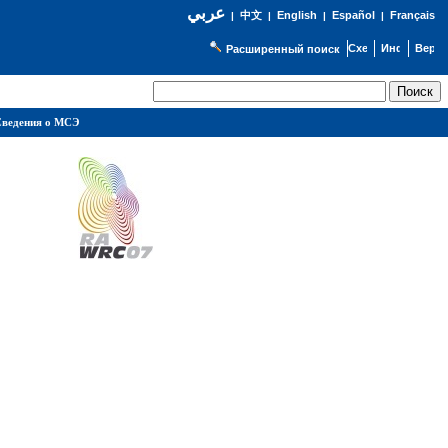
عربي
English
Español
Français
|
中文
|
|
|
Расширенный поиск
ведения о МСЭ