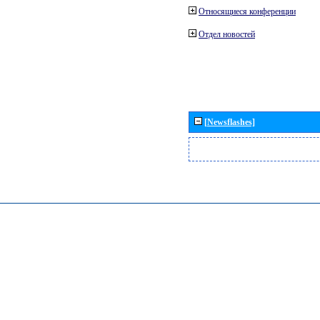
Относящиеся конференции
Отдел новостей
[Newsflashes]