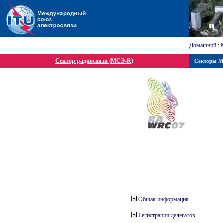
Домашний
:
Сектор радиосвязи (МСЭ-R)
Секторы 
Общая информация
Регистрация делегатов