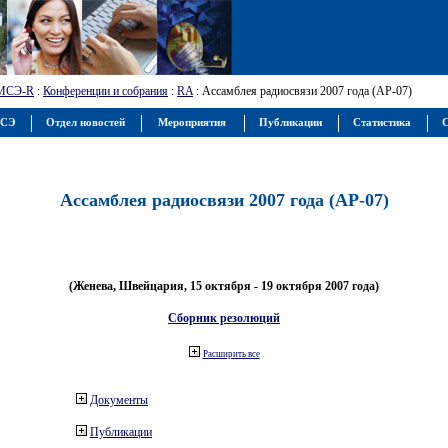
МСЭ-R
:
Конференции и собрания
:
RA
: Ассамблея радиосвязи 2007 года (АР-07)
МСЭ
Отдел новостей
Мероприятия
Публикации
Статистика
С
Ассамблея радиосвязи 2007 года (АР-07)
(Женева, Швейцария, 15 октября - 19 октября 2007 года)
Сборник резолюций
Расширить все
Документы
Публикации