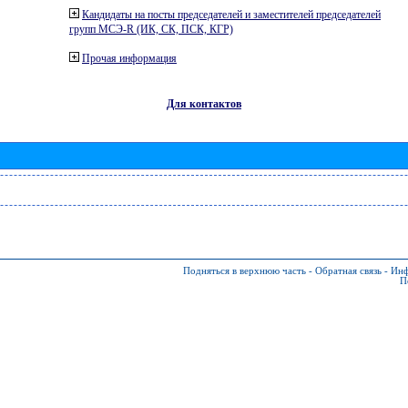
Кандидаты на посты председателей и заместителей председателей
групп МСЭ-R (ИК, СК, ПСК, КГР)
Прочая информация
Для контактов
Подняться в верхнюю часть
-
Обратная связь
-
Инф
П