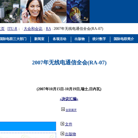
主页
:
ITU-R
； :
大会和会议
; :
RA
: 2007年无线电通信全会(RA-07)
国际电联三大部门
新闻室
各项活动
出版物
统计数字
国际电联简介
2007年无线电通信全会(RA-07)
(2007年10月15日-10月19日,瑞士,日内瓦)
«决议汇编»
全部展开
文件
出版物