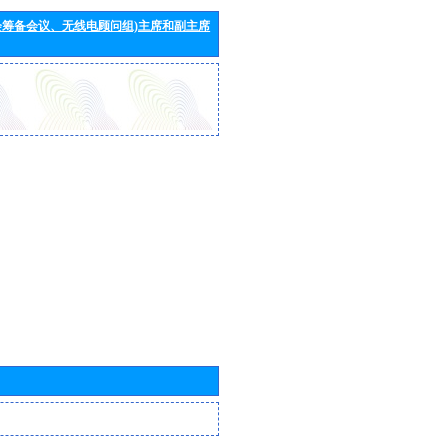
会筹备会议、无线电顾问组)主席和副主席