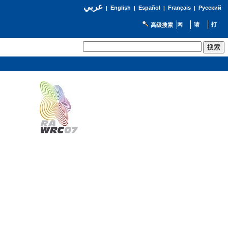
عربي
English
Español
Français
Русский
|
|
|
|
高级搜索