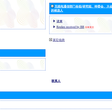
无线电通信部门各组(研究组、特委会、大
的候选人
请柬
Replies received by BR
仅有英文
其它信息
联系人