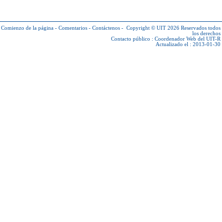
Comienzo de la página
-
Comentarios
-
Contáctenos
-
Copyright © UIT 2026
Reservados todos
los derechos
Contacto público :
Coordenador Web del UIT-R
Actualizado el : 2013-01-30