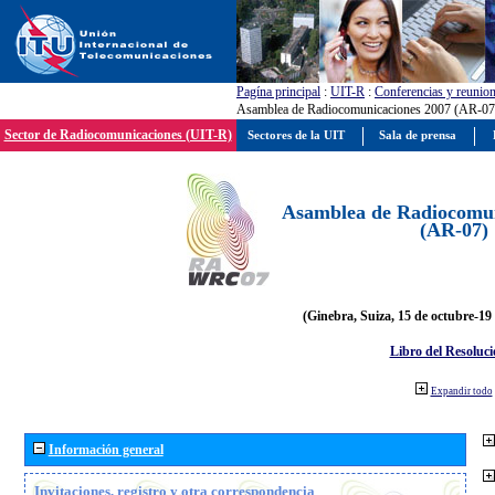
Pagína principal
:
UIT-R
:
Conferencias y reunio
Asamblea de Radiocomunicaciones 2007 (AR-07
Sector de Radiocomunicaciones (UIT-R)
Sectores de la UIT
Sala de prensa
Asamblea de Radiocomun
(AR-07)
(Ginebra, Suiza, 15 de octubre-19
Libro del Resoluci
Expandir todo
Información general
Invitaciones, registro y otra correspondencia