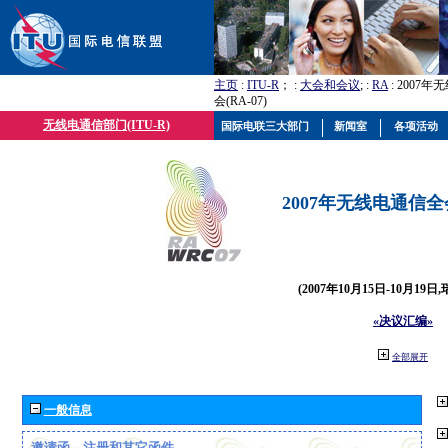
主页
:
ITU-R
； :
大会和会议
; :
RA
: 2007
会(RA-07)
无线电通信部门(ITU-R)
国际电联三大部门
新闻室
各项活动
2007年无线电通信全会(
(2007年10月15日-10月19日
«决议汇编»
全部展开
一般信息
邀请函、注册和其它函件