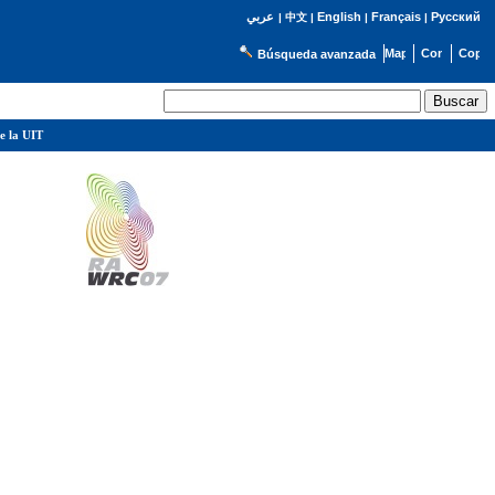
English
Français
Русский
عربي
|
中文
|
|
|
Búsqueda avanzada
e la UIT