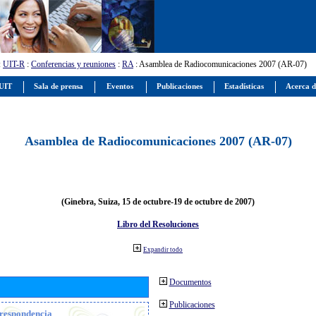
:
UIT-R
:
Conferencias y reuniones
:
RA
: Asamblea de Radiocomunicaciones 2007 (AR-07)
 UIT
Sala de prensa
Eventos
Publicaciones
Estadísticas
Acerca d
Asamblea de Radiocomunicaciones 2007 (AR-07)
(Ginebra, Suiza, 15 de octubre-19 de octubre de 2007)
Libro del Resoluciones
Expandir todo
Documentos
Publicaciones
orrespondencia