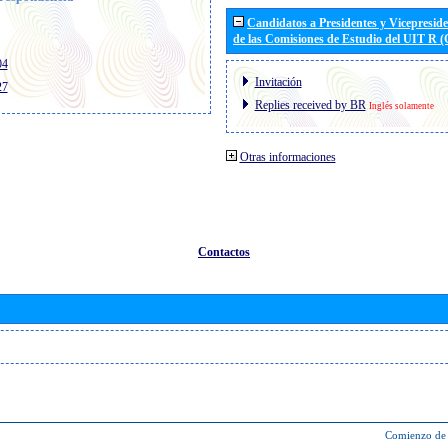
Candidatos a Presidentes y Vicepresid
de las Comisiones de Estudio del UIT R 
04
Invitación
27
Replies received by BR
Inglés solamente
Otras informaciones
Contactos
Comienzo de 