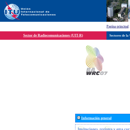
Pagína principal
Sector de Radiocomunicaciones (UIT-R)
Sectores de la
Información general
Invitaciones, registro y otra c