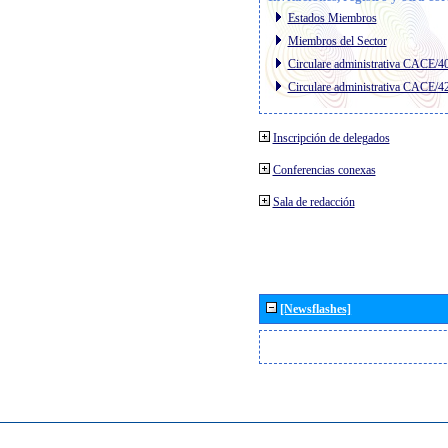
Estados Miembros
Miembros del Sector
Circulare administrativa CACE/4
Circulare administrativa CACE/4
Inscripción de delegados
Conferencias conexas
Sala de redacción
[Newsflashes]