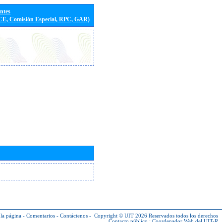
entes
(CE, Comisión Especial, RPC, GAR)
la página
-
Comentarios
-
Contáctenos
-
Copyright © UIT 2026
Reservados todos los derechos
Contacto público :
Coordenador Web del UIT-R