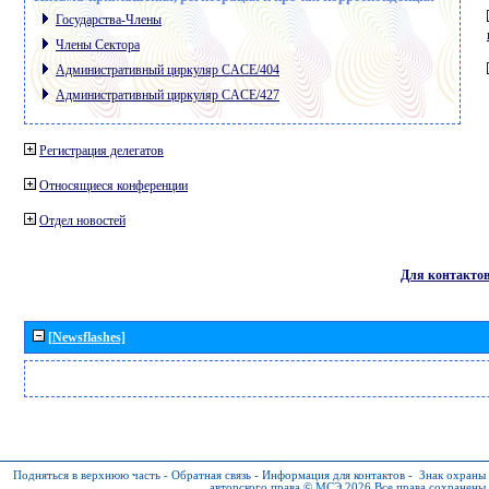
Государства-Члены
Члены Сектора
Административный циркуляр CACE/404
Административный циркуляр CACE/427
Регистрация делегатов
Относящиеся конференции
Отдел новостей
Для контакто
[Newsflashes]
Подняться в верхнюю часть
-
Обратная связь
-
Информация для контактов
-
Знак охраны
авторского права © МСЭ 2026
Все права сохранены