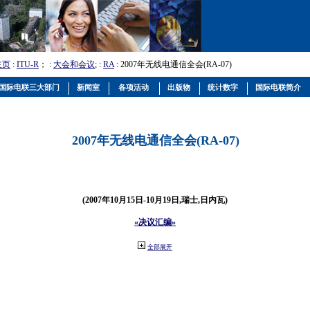
主页
:
ITU-R
； :
大会和会议
; :
RA
: 2007年无线电通信全会(RA-07)
国际电联三大部门
新闻室
各项活动
出版物
统计数字
国际电联简介
2007年无线电通信全会(RA-07)
(2007年10月15日-10月19日,瑞士,日内瓦)
«决议汇编»
全部展开