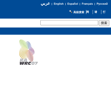
عربي
English
Español
Français
Русский
|
|
|
|
高级搜索