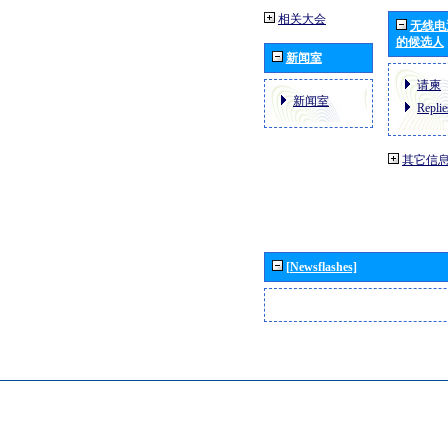
相关大会
无线电
的候选人
新闻室
请柬
新闻室
Replie
其它信
[Newsflashes]