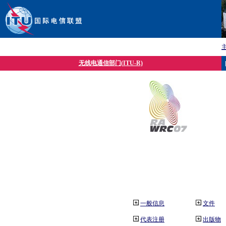
无线电通信部门(ITU-R)
一般信息
文件
代表注册
出版物