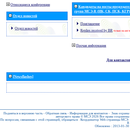
Относящиеся конференции
Кандидаты на посты председател
групп МСЭ-R (ИК, СК, ПСК, КГР)
Отдел новостей
Приглашение
Отдел новостей
Replies received by BR
только на анг
Прочая информация
Для контакто
[Newsflashes]
Подняться в верхнюю часть
-
Обратная связь
-
Информация для контактов
-
Знак охраны
авторского права © МСЭ 2026
Все права сохранены
По вопросам, связанным с этой страницей, обращаться :
Координатор Web-страницы МСЭ-
R
Обновлено : 2013-01-30