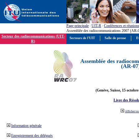
Page principale
:
UIT-R
:
Conférences et réunion
Assemblée des radiocommunications 2007 (AR-
Secteur des radiocommunications (UIT-
Secteurs de l'UIT
Salle de presse
E
R)
Assemblée des radiocom
(AR-07
(Genève, Suisse, 15 octobre
Livre des Résol
Afficher to
Information générale
Enregistrement des délégués