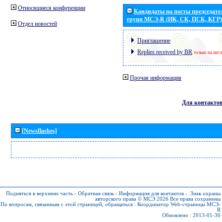
Относящиеся конференции
Кандидаты на посты председател
групп МСЭ-R (ИК, СК, ПСК, КГР)
Отдел новостей
Приглашение
Replies received by BR
только на анг
Прочая информация
Для контакто
[Newsflashes]
Подняться в верхнюю часть
-
Обратная связь
-
Информация для контактов
-
Знак охраны
авторского права © МСЭ 2026
Все права сохранены
По вопросам, связанным с этой страницей, обращаться :
Координатор Web-страницы МСЭ-
R
Обновлено : 2013-01-30