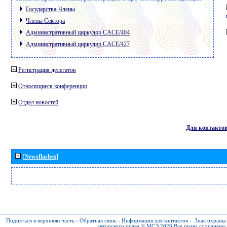
Государства-Члены
Члены Сектора
Административный циркуляр CACE/404
Административный циркуляр CACE/427
Регистрация делегатов
Относящиеся конференции
Отдел новостей
Для контакто
[Newsflashes]
Подняться в верхнюю часть
-
Обратная связь
-
Информация для контактов
-
Знак охраны
авторского права © МСЭ 2026
Все права сохранены