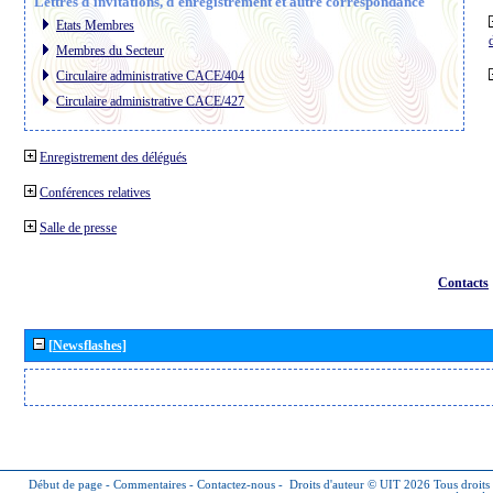
Lettres d´invitations, d´enregistrement et autre correspondance
Etats Membres
Membres du Secteur
Circulaire administrative CACE/404
Circulaire administrative CACE/427
Enregistrement des délégués
Conférences relatives
Salle de presse
Contacts
[Newsflashes]
Début de page
-
Commentaires
-
Contactez-nous
-
Droits d'auteur © UIT 2026
Tous droits