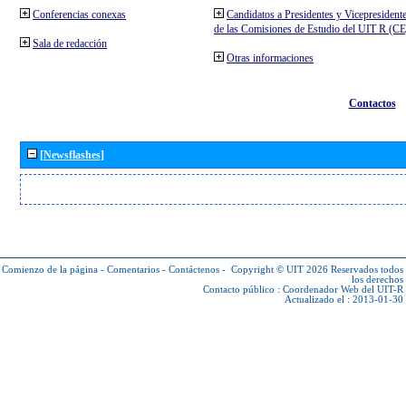
Conferencias conexas
Candidatos a Presidentes y Vicepresident
de las Comisiones de Estudio del UIT R (C
Sala de redacción
Otras informaciones
Contactos
[Newsflashes]
Comienzo de la página
-
Comentarios
-
Contáctenos
-
Copyright © UIT 2026
Reservados todos
los derechos
Contacto público :
Coordenador Web del UIT-R
Actualizado el : 2013-01-30