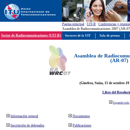
Pagína principal
:
UIT-R
:
Conferencias y reunio
Asamblea de Radiocomunicaciones 2007 (AR-07
Sector de Radiocomunicaciones (UIT-R)
Sectores de la UIT
Sala de prensa
Asamblea de Radiocomun
(AR-07)
(Ginebra, Suiza, 15 de octubre-19
Libro del Resoluci
Expandir todo
Información general
Documentos
Inscripción de delegados
Publicaciones