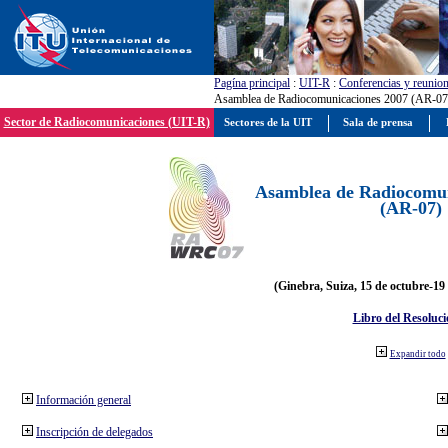
Pagína principal
:
UIT-R
:
Conferencias y reunio
Asamblea de Radiocomunicaciones 2007 (AR-07
Sector de Radiocomunicaciones (UIT-R)
Sectores de la UIT
Sala de prensa
Asamblea de Radiocomun
(AR-07)
(Ginebra, Suiza, 15 de octubre-19
Libro del Resoluci
Expandir todo
Información general
Inscripción de delegados