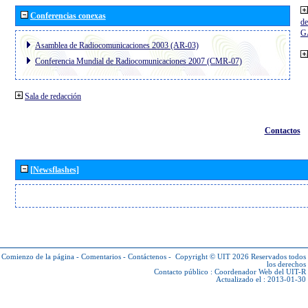
Conferencias conexas
de
G
Asamblea de Radiocomunicaciones 2003 (AR-03)
Conferencia Mundial de Radiocomunicaciones 2007 (CMR-07)
Sala de redacción
Contactos
[Newsflashes]
Comienzo de la página
-
Comentarios
-
Contáctenos
-
Copyright © UIT 2026
Reservados todos
los derechos
Contacto público :
Coordenador Web del UIT-R
Actualizado el : 2013-01-30