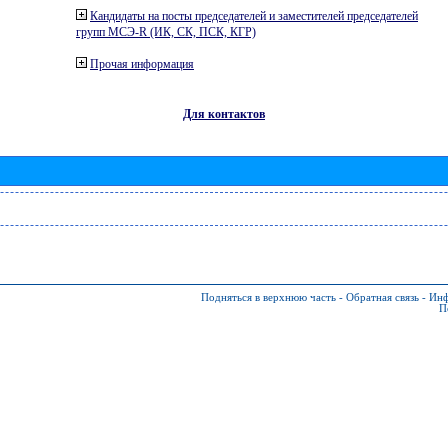
Кандидаты на посты председателей и заместителей председателей
групп МСЭ-R (ИК, СК, ПСК, КГР)
Прочая информация
Для контактов
Подняться в верхнюю часть
-
Обратная связь
-
Инф
П