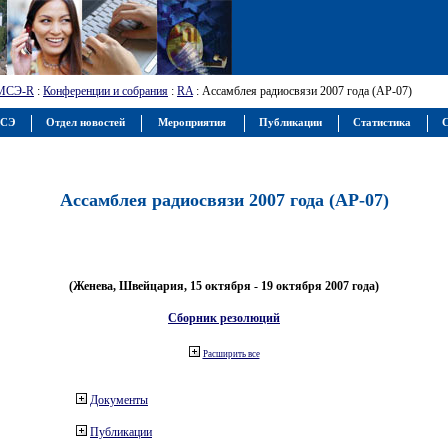
МСЭ-R
:
Конференции и собрания
:
RA
: Ассамблея радиосвязи 2007 года (АР-07)
МСЭ
Отдел новостей
Мероприятия
Публикации
Статистика
С
Ассамблея радиосвязи 2007 года (АР-07)
(Женева, Швейцария, 15 октября - 19 октября 2007 года)
Сборник резолюций
Расширить все
Документы
Публикации