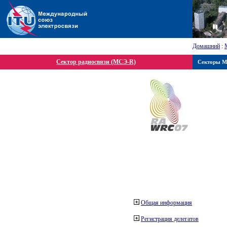
Домашний
:
Сектор радиосвязи (МСЭ-R)
Секторы 
Общая информация
Регистрация делегатов