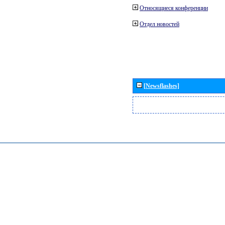
Относящиеся конференции
Отдел новостей
[Newsflashes]