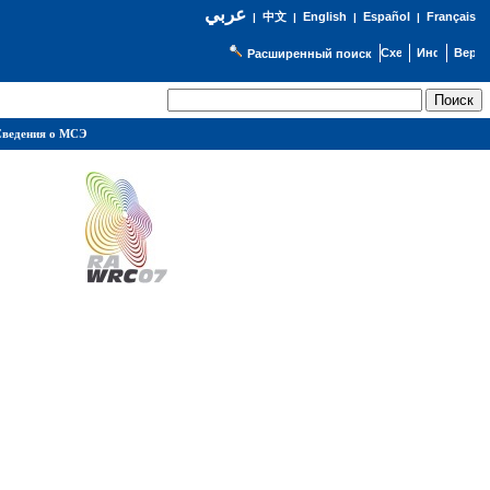
عربي
English
Español
Français
|
中文
|
|
|
Расширенный поиск
ведения о МСЭ