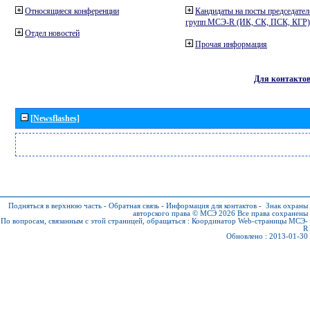
Относящиеся конференции
Кандидаты на посты председател
групп МСЭ-R (ИК, СК, ПСК, КГР)
Отдел новостей
Прочая информация
Для контакто
[Newsflashes]
Подняться в верхнюю часть
-
Обратная связь
-
Информация для контактов
-
Знак охраны
авторского права © МСЭ 2026
Все права сохранены
По вопросам, связанным с этой страницей, обращаться :
Координатор Web-страницы МСЭ-
R
Обновлено : 2013-01-30