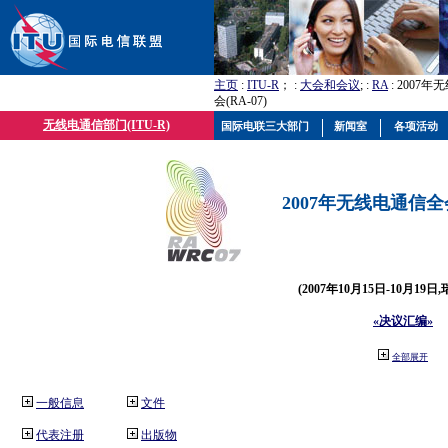
主页
:
ITU-R
； :
大会和会议
; :
RA
: 2007
会(RA-07)
无线电通信部门(ITU-R)
国际电联三大部门
新闻室
各项活动
2007年无线电通信全会(
(2007年10月15日-10月19日
«决议汇编»
全部展开
一般信息
文件
代表注册
出版物