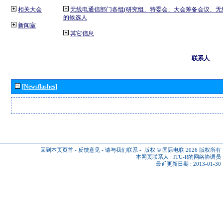
相关大会
无线电通信部门各组(研究组、特委会、大会筹备会议、无
的候选人
新闻室
其它信息
联系人
[Newsflashes]
回到本页页首
-
反馈意见
-
请与我们联系
-
版权 © 国际电联 2026
版权所有
本网页联系人 :
ITU-R的网络协调员
最近更新日期 : 2013-01-30