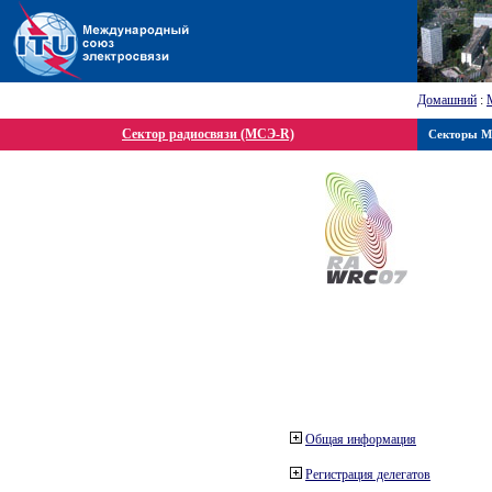
Домашний
:
Сектор радиосвязи (МСЭ-R)
Секторы 
Общая информация
Регистрация делегатов