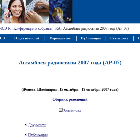
МСЭ-R
:
Конференции и собрания
:
RA
: Ассамблея радиосвязи 2007 года (АР-07)
МСЭ
Отдел новостей
Мероприятия
Публикации
Статистика
С
Ассамблея радиосвязи 2007 года (АР-07)
(Женева, Швейцария, 15 октября - 19 октября 2007 года)
Сборник резолюций
Расширить все
Документы
Публикации