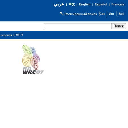
عربي
English
Español
Français
|
中文
|
|
|
Расширенный поиск
ведения о МСЭ