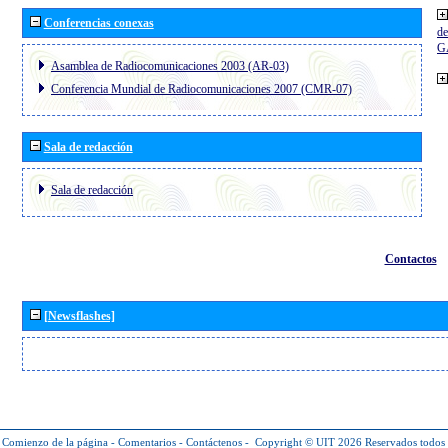
Conferencias conexas
de
G
Asamblea de Radiocomunicaciones 2003 (AR-03)
Conferencia Mundial de Radiocomunicaciones 2007 (CMR-07)
Sala de redacción
Sala de redacción
Contactos
[Newsflashes]
Comienzo de la página
-
Comentarios
-
Contáctenos
-
Copyright © UIT 2026
Reservados todos