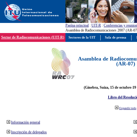
Pagína principal
:
UIT-R
:
Conferencias y reunio
Asamblea de Radiocomunicaciones 2007 (AR-07
Sector de Radiocomunicaciones (UIT-R)
Sectores de la UIT
Sala de prensa
Asamblea de Radiocomun
(AR-07)
(Ginebra, Suiza, 15 de octubre-19
Libro del Resoluci
Expandir todo
Información general
Inscripción de delegados