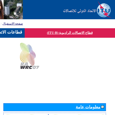
صفحة الاستقبال
:
ق
قطاعات الاتح
قطاع الاتصالات الراديوية (ITU-R)
معلومات عامة