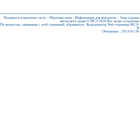
Подняться в верхнюю часть
-
Обратная связь
-
Информация для контактов
-
Знак охраны
авторского права © МСЭ 2026
Все права сохранены
По вопросам, связанным с этой страницей, обращаться :
Координатор Web-страницы МСЭ-
R
Обновлено : 2013-01-30