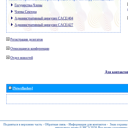
Государства-Члены
Члены Сектора
Административный циркуляр CACE/404
Административный циркуляр CACE/427
Регистрация делегатов
Относящиеся конференции
Отдел новостей
Для контакто
[Newsflashes]
Подняться в верхнюю часть
-
Обратная связь
-
Информация для контактов
-
Знак охраны
авторского права © МСЭ 2026
Все права сохранены