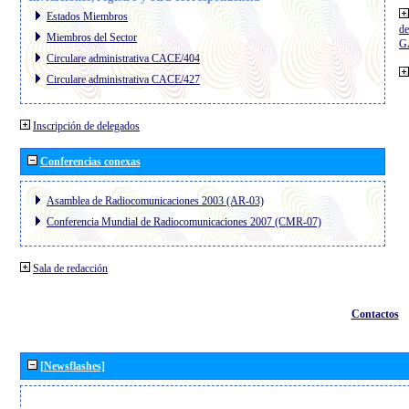
Estados Miembros
de
Miembros del Sector
G
Circulare administrativa CACE/404
Circulare administrativa CACE/427
Inscripción de delegados
Conferencias conexas
Asamblea de Radiocomunicaciones 2003 (AR-03)
Conferencia Mundial de Radiocomunicaciones 2007 (CMR-07)
Sala de redacción
Contactos
[Newsflashes]