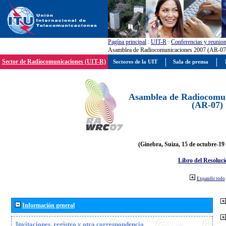
Pagína principal
:
UIT-R
:
Conferencias y reunio
Asamblea de Radiocomunicaciones 2007 (AR-07
Sector de Radiocomunicaciones (UIT-R)
Sectores de la UIT
Sala de prensa
Asamblea de Radiocomun
(AR-07)
(Ginebra, Suiza, 15 de octubre-19
Libro del Resoluci
Expandir todo
Información general
Invitaciones, registro y otra correspondencia