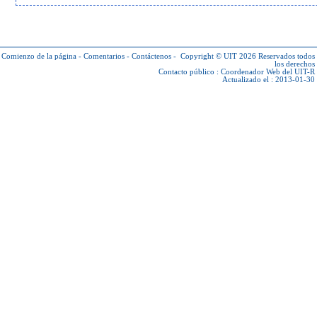
Comienzo de la página
-
Comentarios
-
Contáctenos
-
Copyright © UIT 2026
Reservados todos
los derechos
Contacto público :
Coordenador Web del UIT-R
Actualizado el : 2013-01-30