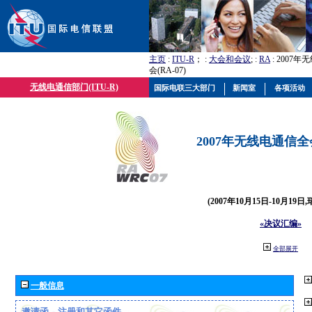
主页
:
ITU-R
； :
大会和会议
; :
RA
: 2007
会(RA-07)
无线电通信部门(ITU-R)
国际电联三大部门
新闻室
各项活动
2007年无线电通信全会(
(2007年10月15日-10月19日
«决议汇编»
全部展开
一般信息
邀请函、注册和其它函件