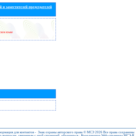
 и заместителей председателей
йском языке
ормация для контактов
-
Знак охраны авторского права © МСЭ 2026
Все права сохранены
о вопросам, связанным с этой страницей, обращаться :
Координатор Web-страницы МСЭ-R