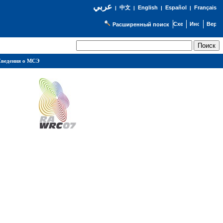
عربي
English
Español
Français
|
中文
|
|
|
Расширенный поиск
ведения о МСЭ