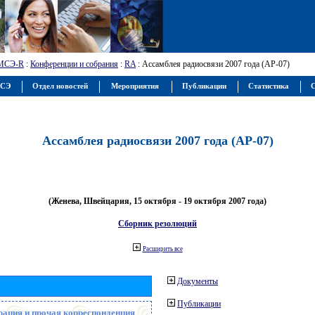
МСЭ-R
:
Конференции и собрания
:
RA
: Ассамблея радиосвязи 2007 года (АР-07)
МСЭ
Отдел новостей
Мероприятия
Публикации
Статистика
С
Ассамблея радиосвязи 2007 года (АР-07)
(Женева, Швейцария, 15 октября - 19 октября 2007 года)
Сборник резолюций
Расширить все
Документы
Публикации
рация и прочая корреспонденция