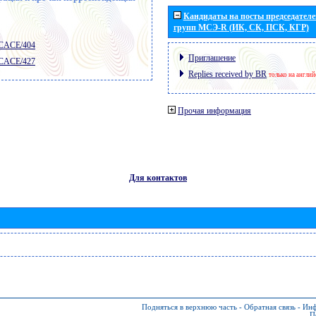
Кандидаты на посты председателей
групп МСЭ-R (ИК, СК, ПСК, КГР)
 CACE/404
Приглашение
 CACE/427
Replies received by BR
только на англи
Прочая информация
Для контактов
Подняться в верхнюю часть
-
Обратная связь
-
Инф
П