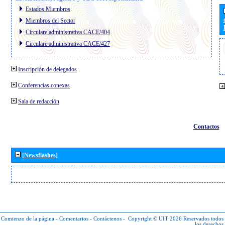
Estados Miembros
Miembros del Sector
Circulare administrativa CACE/404
Circulare administrativa CACE/427
Inscripción de delegados
Conferencias conexas
Sala de redacción
Contactos
[Newsflashes]
Comienzo de la página
-
Comentarios
-
Contáctenos
-
Copyright © UIT 2026
Reservados todos
los derechos