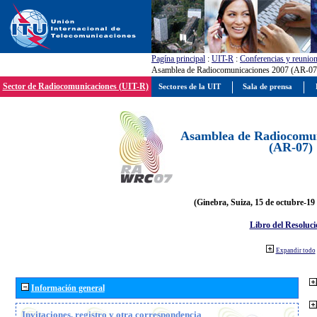
Pagína principal
:
UIT-R
:
Conferencias y reunio
Asamblea de Radiocomunicaciones 2007 (AR-07
Sector de Radiocomunicaciones (UIT-R)
Sectores de la UIT
Sala de prensa
Asamblea de Radiocomun
(AR-07)
(Ginebra, Suiza, 15 de octubre-19
Libro del Resoluci
Expandir todo
Información general
Invitaciones, registro y otra correspondencia