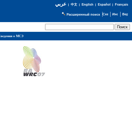
عربي
English
Español
Français
|
中文
|
|
|
Расширенный поиск
ведения о МСЭ