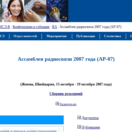
МСЭ-R
:
Конференции и собрания
:
RA
: Ассамблея радиосвязи 2007 года (АР-07)
МСЭ
Отдел новостей
Мероприятия
Публикации
Статистика
С
Ассамблея радиосвязи 2007 года (АР-07)
(Женева, Швейцария, 15 октября - 19 октября 2007 года)
Сборник резолюций
Расширить все
Документы
Публикации
рация и прочая корреспонденция