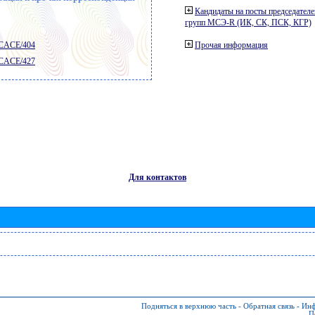
Кандидаты на посты председателе
групп МСЭ-R (ИК, СК, ПСК, КГР)
 CACE/404
Прочая информация
 CACE/427
Для контактов
Подняться в верхнюю часть
-
Обратная связь
-
Инф
П