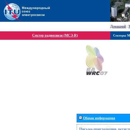
Домашний
:
Сектор радиосвязи (МСЭ-R)
Секторы 
Общая информация
Письма-приглашения, регист