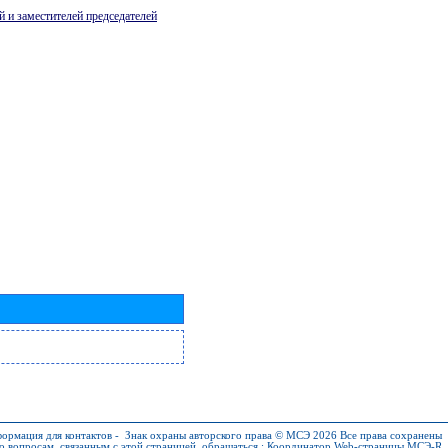
й и заместителей председателей
ормация для контактов
-
Знак охраны авторского права © МСЭ 2026
Все права сохранены
о вопросам, связанным с этой страницей, обращаться :
Координатор Web-страницы МСЭ-R