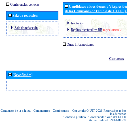
Conferencias conexas
Candidatos a Presidentes y Vicepreside
de las Comisiones de Estudio del UIT R 
Sala de redacción
Invitación
Sala de redacción
Replies received by BR
Inglés solamente
Otras informaciones
Contactos
[Newsflashes]
Comienzo de la página
-
Comentarios
-
Contáctenos
-
Copyright © UIT 2026
Reservados todos
los derechos
Contacto público :
Coordenador Web del UIT-R
Actualizado el : 2013-01-30