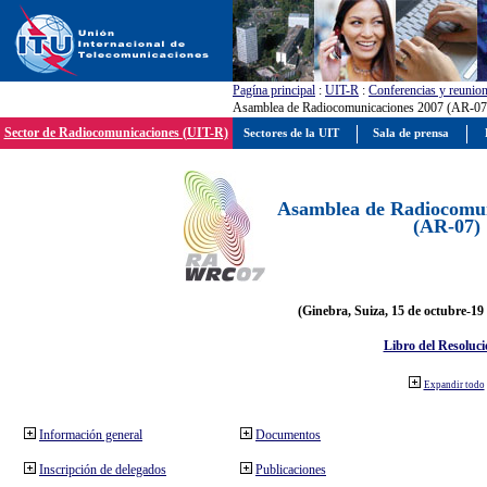
Pagína principal
:
UIT-R
:
Conferencias y reunio
Asamblea de Radiocomunicaciones 2007 (AR-07
Sector de Radiocomunicaciones (UIT-R)
Sectores de la UIT
Sala de prensa
Asamblea de Radiocomun
(AR-07)
(Ginebra, Suiza, 15 de octubre-19
Libro del Resoluci
Expandir todo
Información general
Documentos
Inscripción de delegados
Publicaciones