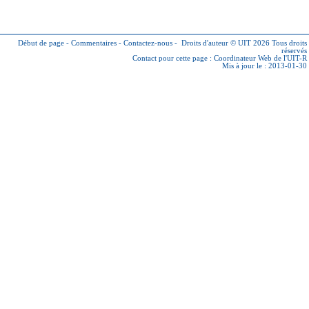
Début de page
-
Commentaires
-
Contactez-nous
-
Droits d'auteur © UIT 2026
Tous droits
réservés
Contact pour cette page :
Coordinateur Web de l'UIT-R
Mis à jour le : 2013-01-30