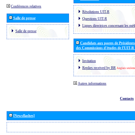
Conférences relatives
Résolutions UIT-R
Salle de presse
Questions UIT-R
Lignes directrices concernant les mét
Salle de presse
Candidats aux postes de Présidents 
des Commissions d'études de l'UIT-R
Invitation
Replies received by BR
Anglais seulem
Autres informations
Contacts
[Newsflashes]