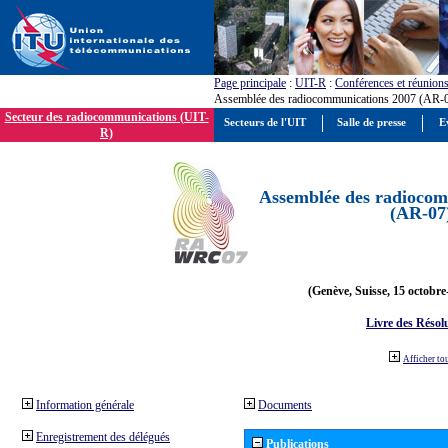
Page principale
:
UIT-R
:
Conférences et réunion
Assemblée des radiocommunications 2007 (AR-
Secteur des radiocommunications (UIT-
Secteurs de l'UIT
Salle de presse
E
R)
Assemblée des radiocom
(AR-07
(Genève, Suisse, 15 octobre
Livre des Résol
Afficher to
Information générale
Documents
Enregistrement des délégués
Publications