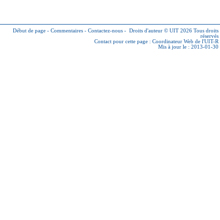
Début de page
-
Commentaires
-
Contactez-nous
-
Droits d'auteur © UIT 2026
Tous droits
réservés
Contact pour cette page :
Coordinateur Web de l'UIT-R
Mis à jour le : 2013-01-30