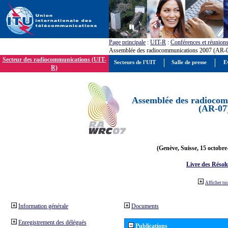
Page principale
:
UIT-R
:
Conférences et réunion
Assemblée des radiocommunications 2007 (AR-
Secteur des radiocommunications (UIT-
Secteurs de l'UIT
Salle de presse
E
R)
Assemblée des radiocom
(AR-07
(Genève, Suisse, 15 octobre
Livre des Résol
Afficher to
Information générale
Documents
Enregistrement des délégués
Publications