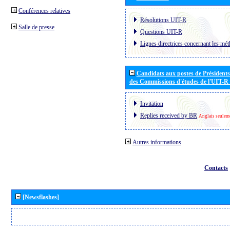
Conférences relatives
Résolutions UIT-R
Salle de presse
Questions UIT-R
Lignes directrices concernant les mét
Candidats aux postes de Présidents 
des Commissions d'études de l'UIT-R
Invitation
Replies received by BR
Anglais seulem
Autres informations
Contacts
[Newsflashes]