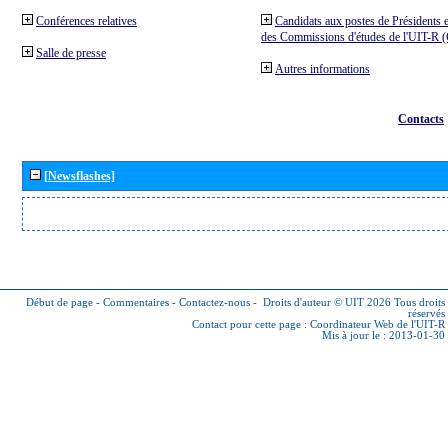
Conférences relatives
Candidats aux postes de Présidents e
des Commissions d'études de l'UIT-R
Salle de presse
Autres informations
Contacts
[Newsflashes]
Début de page
-
Commentaires
-
Contactez-nous
-
Droits d'auteur © UIT 2026
Tous droits
réservés
Contact pour cette page :
Coordinateur Web de l'UIT-R
Mis à jour le : 2013-01-30