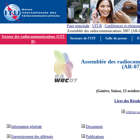
Page principale
:
UIT-R
:
Conférences et réunion
Assemblée des radiocommunications 2007 (AR-
Secteur des radiocommunications (UIT-
Secteurs de l'UIT
Salle de presse
E
R)
Assemblée des radiocom
(AR-07
(Genève, Suisse, 15 octobre
Livre des Résol
Afficher to
Information générale
Documents
Enregistrement des délégués
Publications