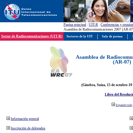
Pagína principal
:
UIT-R
:
Conferencias y reunio
Asamblea de Radiocomunicaciones 2007 (AR-07
Sector de Radiocomunicaciones (UIT-R)
Sectores de la UIT
Sala de prensa
Asamblea de Radiocomun
(AR-07)
(Ginebra, Suiza, 15 de octubre-19
Libro del Resoluci
Expandir todo
Información general
Inscripción de delegados