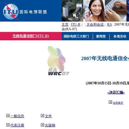
主页
:
ITU-R
； :
大会和会议
; :
RA
: 2007
会(RA-07)
无线电通信部门(ITU-R)
国际电联三大部门
新闻室
各项活动
2007年无线电通信全会(
(2007年10月15日-10月19日
«决议汇编»
全部展开
一般信息
文件
代表注册
出版物