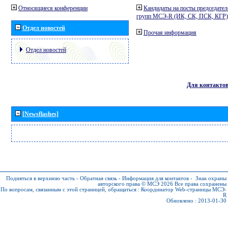
Относящиеся конференции
Кандидаты на посты председател
групп МСЭ-R (ИК, СК, ПСК, КГР)
Отдел новостей
Прочая информация
Отдел новостей
Для контакто
[Newsflashes]
Подняться в верхнюю часть
-
Обратная связь
-
Информация для контактов
-
Знак охраны
авторского права © МСЭ 2026
Все права сохранены
По вопросам, связанным с этой страницей, обращаться :
Координатор Web-страницы МСЭ-
R
Обновлено : 2013-01-30