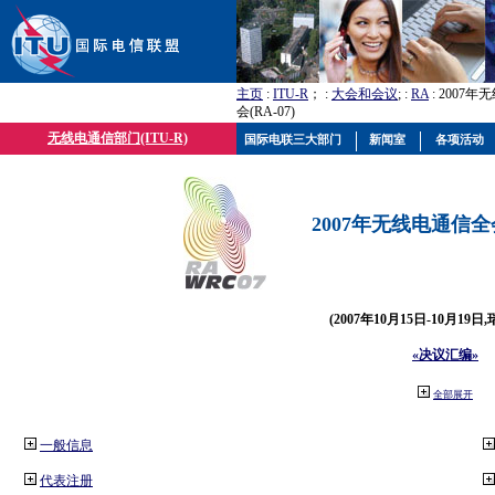
主页
:
ITU-R
； :
大会和会议
; :
RA
: 2007
会(RA-07)
无线电通信部门(ITU-R)
国际电联三大部门
新闻室
各项活动
2007年无线电通信全会(
(2007年10月15日-10月19日
«决议汇编»
全部展开
一般信息
代表注册