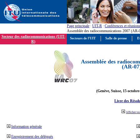
Page principale
:
UIT-R
:
Conférences et réunion
Assemblée des radiocommunications 2007 (AR-
Secteur des radiocommunications (UIT-
Secteurs de l'UIT
Salle de presse
E
R)
Assemblée des radiocom
(AR-07
(Genève, Suisse, 15 octobre
Livre des Résol
Afficher to
Information générale
Enregistrement des délégués