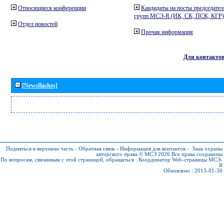
Относящиеся конференции
Кандидаты на посты председател
групп МСЭ-R (ИК, СК, ПСК, КГР)
Отдел новостей
Прочая информация
Для контакто
[Newsflashes]
Подняться в верхнюю часть
-
Обратная связь
-
Информация для контактов
-
Знак охраны
авторского права © МСЭ 2026
Все права сохранены
По вопросам, связанным с этой страницей, обращаться :
Координатор Web-страницы МСЭ-
R
Обновлено : 2013-01-30