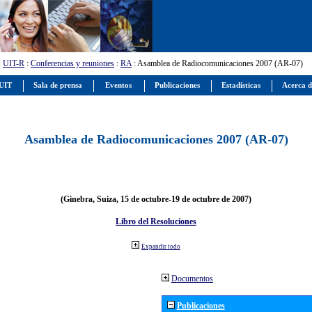
:
UIT-R
:
Conferencias y reuniones
:
RA
: Asamblea de Radiocomunicaciones 2007 (AR-07)
 UIT
Sala de prensa
Eventos
Publicaciones
Estadísticas
Acerca d
Asamblea de Radiocomunicaciones 2007 (AR-07)
(Ginebra, Suiza, 15 de octubre-19 de octubre de 2007)
Libro del Resoluciones
Expandir todo
Documentos
Publicaciones