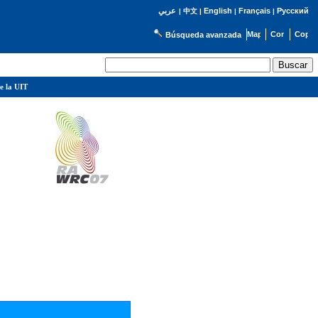
English
Français
Русский
عربي
|
中文
|
|
|
Búsqueda avanzada
e la UIT