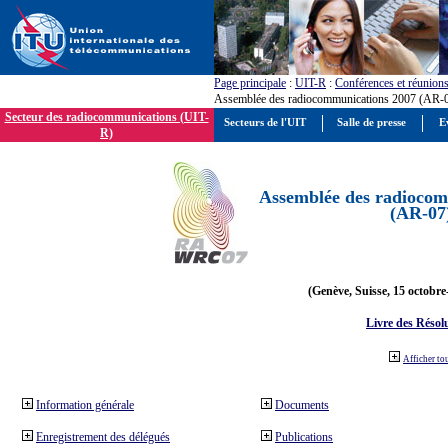
Page principale
:
UIT-R
:
Conférences et réunion
Assemblée des radiocommunications 2007 (AR-
Secteur des radiocommunications (UIT-
Secteurs de l'UIT
Salle de presse
E
R)
Assemblée des radiocom
(AR-07
(Genève, Suisse, 15 octobre
Livre des Résol
Afficher to
Information générale
Documents
Enregistrement des délégués
Publications