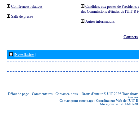
Conférences relatives
Candidats aux postes de Présidents e
des Commissions d'études de l'UIT-R
Salle de presse
Autres informations
Contacts
[Newsflashes]
Début de page
-
Commentaires
-
Contactez-nous
-
Droits d'auteur © UIT 2026
Tous droits
réservés
Contact pour cette page :
Coordinateur Web de l'UIT-R
Mis à jour le : 2013-01-30