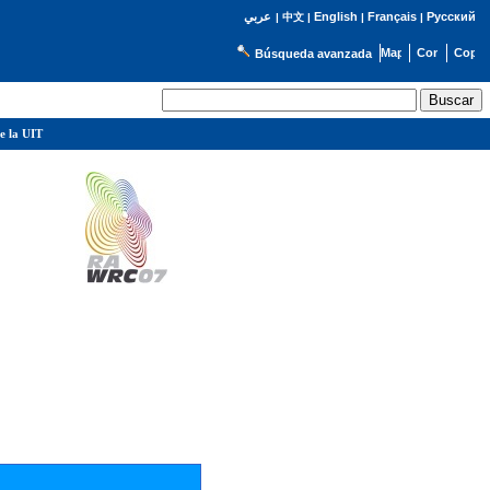
English
Français
Русский
عربي
|
中文
|
|
|
Búsqueda avanzada
e la UIT