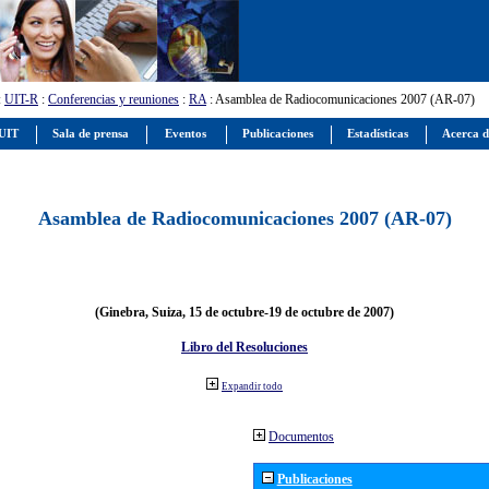
:
UIT-R
:
Conferencias y reuniones
:
RA
: Asamblea de Radiocomunicaciones 2007 (AR-07)
 UIT
Sala de prensa
Eventos
Publicaciones
Estadísticas
Acerca d
Asamblea de Radiocomunicaciones 2007 (AR-07)
(Ginebra, Suiza, 15 de octubre-19 de octubre de 2007)
Libro del Resoluciones
Expandir todo
Documentos
Publicaciones