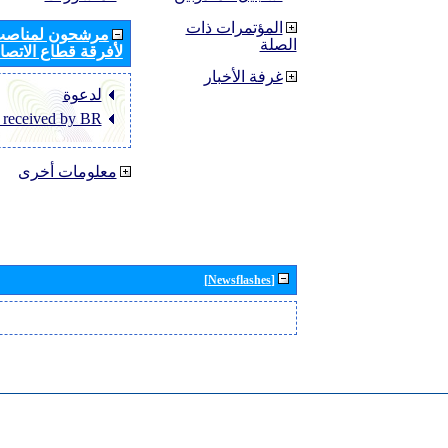
المؤتمرات ذات
مرشحون لمناصب 
الصلة
لأفرقة قطاع الاتصال
غرفة الأخبار
لدعوة
 received by BR
معلومات أخرى
[Newsflashes]