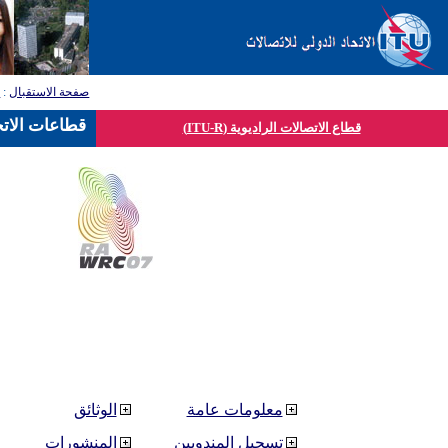
صفحة الاستقبال
:
ق
قطاعات الاتح
قطاع الاتصالات الراديوية (ITU-R)
معلومات عامة
الوثائق
تسجيل المندوبين
المنشورات