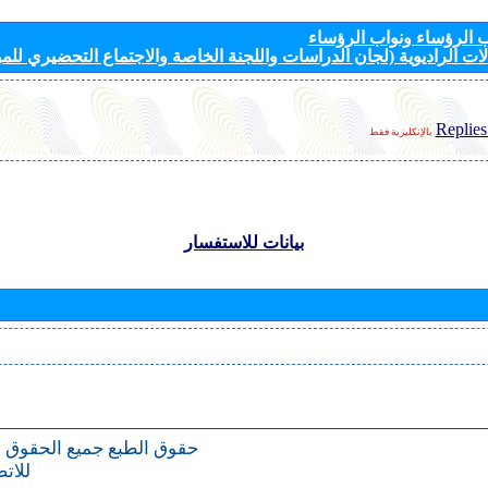
الرؤساء ونواب الرؤساء
ات الراديوية (لجان الدراسات واللجنة الخاصة والاجتماع التحضيري للمؤ
Replies
بالإنكليزية فقط
بيانات للاستفسار
حقوق الطبع
جميع الحقوق 
للات