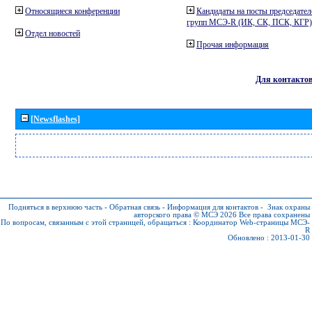
Относящиеся конференции
Кандидаты на посты председател
групп МСЭ-R (ИК, СК, ПСК, КГР)
Отдел новостей
Прочая информация
Для контакто
[Newsflashes]
Подняться в верхнюю часть
-
Обратная связь
-
Информация для контактов
-
Знак охраны
авторского права © МСЭ 2026
Все права сохранены
По вопросам, связанным с этой страницей, обращаться :
Координатор Web-страницы МСЭ-
R
Обновлено : 2013-01-30