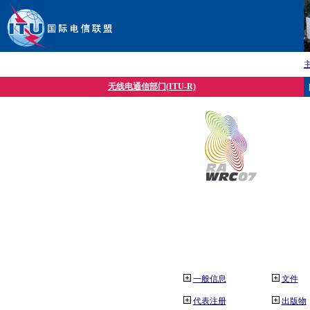
无线电通信部门(ITU-R)
一般信息
文件
代表注册
出版物