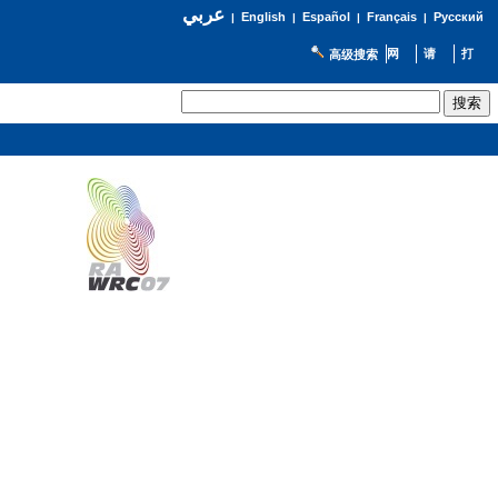
عربي
English
Español
Français
Русский
|
|
|
|
高级搜索