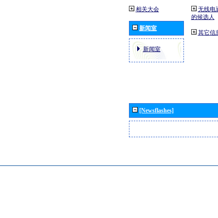
相关大会
无线电
的候选人
新闻室
其它信
新闻室
[Newsflashes]