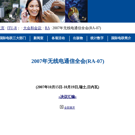
主页
:
ITU-R
； :
大会和会议
; :
RA
: 2007年无线电通信全会(RA-07)
国际电联三大部门
新闻室
各项活动
出版物
统计数字
国际电联简介
2007年无线电通信全会(RA-07)
(2007年10月15日-10月19日,瑞士,日内瓦)
«决议汇编»
全部展开