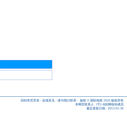
回到本页页首
-
反馈意见
-
请与我们联系
-
版权 © 国际电联 2026
版权所有
本网页联系人 :
ITU-R的网络协调员
最近更新日期 : 2013-01-30