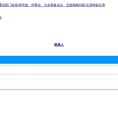
通信部门各组(研究组、特委会、大会筹备会议、无线电顾问组)主席和副主席
息
联系人