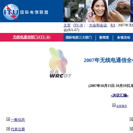
主页
:
ITU-R
； :
大会和会议
; :
RA
: 2007
会(RA-07)
无线电通信部门(ITU-R)
国际电联三大部门
新闻室
各项活动
2007年无线电通信全会(
(2007年10月15日-10月19日
«决议汇编»
全部展开
一般信息
代表注册