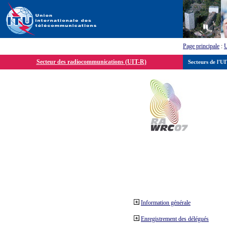
Page principale
:
Secteur des radiocommunications (UIT-R)
Secteurs de l'U
Information générale
Enregistrement des délégués