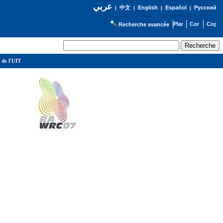
عربي
English
Español
Русский
|
中文
|
|
|
Recherche avancée
 de l'UIT