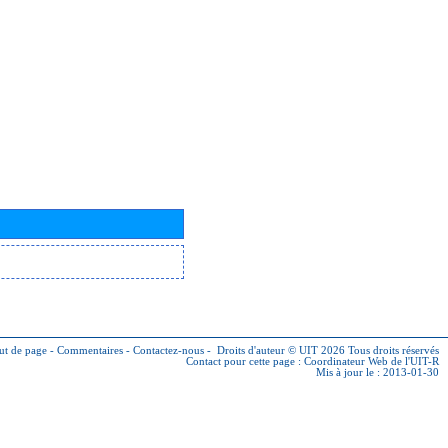
ut de page
-
Commentaires
-
Contactez-nous
-
Droits d'auteur © UIT 2026
Tous droits réservés
Contact pour cette page :
Coordinateur Web de l'UIT-R
Mis à jour le : 2013-01-30