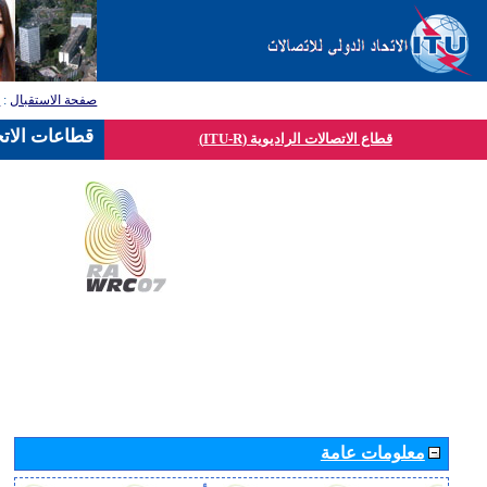
صفحة الاستقبال
:
ق
قطاعات الاتح
قطاع الاتصالات الراديوية (ITU-R)
معلومات عامة