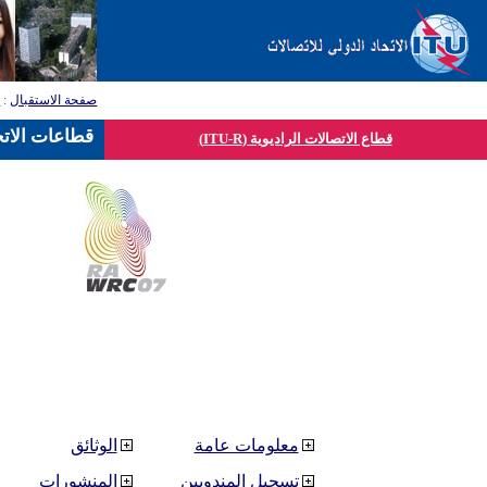
صفحة الاستقبال
:
ق
قطاعات الاتح
قطاع الاتصالات الراديوية (ITU-R)
معلومات عامة
الوثائق
تسجيل المندوبين
المنشورات